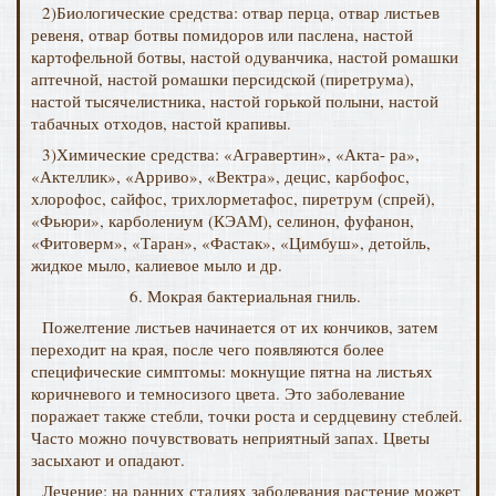
2)Биологические средства: отвар перца, отвар листьев
ревеня, отвар ботвы помидоров или паслена, настой
картофельной ботвы, настой одуванчика, настой ромашки
аптечной, настой ромашки персидской (пиретрума),
настой тысячелистника, настой горькой полыни, настой
табачных отходов, настой крапивы.
3)Химические средства: «Агравертин», «Акта- ра»,
«Актеллик», «Арриво», «Вектра», децис, карбофос,
хлорофос, сайфос, трихлорметафос, пиретрум (спрей),
«Фьюри», карболениум (КЭАМ), селинон, фуфанон,
«Фитоверм», «Таран», «Фастак», «Цимбуш», детойль,
жидкое мыло, калиевое мыло и др.
6. Мокрая бактериальная гниль.
Пожелтение листьев начинается от их кончиков, затем
переходит на края, после чего появляются более
специфические симптомы: мокнущие пятна на листьях
коричневого и темносизого цвета. Это заболевание
поражает также стебли, точки роста и сердцевину стеблей.
Часто можно почувствовать неприятный запах. Цветы
засыхают и опадают.
Лечение: на ранних стадиях заболевания растение может