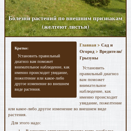
Болезни растений по внешним признакам
(желтеют листья)
Главная >
Сад и
Кратко:
Огород
>
Вредители/
Установить правильный
Грызуны
диагноз вам поможет
внимательное наблюдение, как
Установить
именно происходит увядание,
правильный диагноз
пожелтение или какое-либо
вам поможет
другое изменение во внешнем
внимательное
виде растения.
наблюдение, как
именно происходит
увядание, пожелтение
или какое-либо другое изменение во внешнем виде
растения.
Для этого надо:
1. В качестве отправного пункта взять наиболее