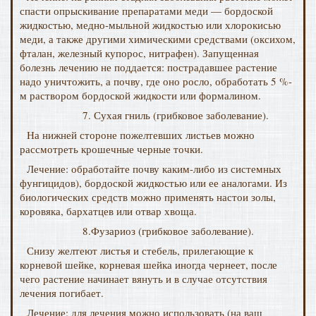
спасти опрыскивание препаратами меди — бордоской
жидкостью, медно-мыльной жидкостью или хлорокисью
меди, а также другими химическими средствами (оксихом,
фталан, железный купорос, нитрафен). Запущенная
болезнь лечению не поддается: пострадавшее растение
надо уничтожить, а почву, где оно росло, обработать 5 %-
м раствором бордоской жидкости или формалином.
7. Сухая гниль (грибковое заболевание).
На нижней стороне пожелтевших листьев можно
рассмотреть крошечные черные точки.
Лечение: обработайте почву каким-либо из системных
фунгицидов), бордоской жидкостью или ее аналогами. Из
биологических средств можно применять настои золы,
коровяка, бархатцев или отвар хвоща.
8.Фузариоз (грибковое заболевание).
Снизу желтеют листья и стебель, прилегающие к
корневой шейке, корневая шейка иногда чернеет, после
чего растение начинает вянуть и в случае отсутствия
лечения погибает.
Лечение: для лечения можно использовать (на ваш