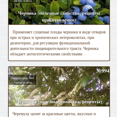
Автор: koleva
Черника (полезные свойства, рецепты
приготовления)
Применяет сушеные плоды черники в виде отваров
при острых и хронических энтероколитах, при
дизентерии, для регуляции функциональной
деятельности пищеварительного тракта. Черника
обладает антисептическими свойствами.
№994
Просмотров: 644
Автор: koleva
Черемуха (полезные свойства, рецепты)
Черемуху ценят за красивые цветы, вкусные и