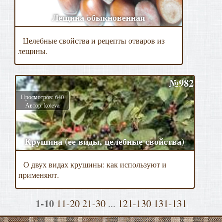
Лещина обыкновенная
Целебные свойства и рецепты отваров из
лещины.
№982
Просмотров: 640
Автор: koleva
Крушина (ее виды, целебные свойства)
О двух видах крушины: как используют и
применяют.
1-10
11-20
21-30
...
121-130
131-131