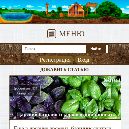
МЕНЮ
Регистрация
Вход
ДОБАВИТЬ СТАТЬЮ
№1044
Просмотров: 833
Автор: alina
Царский базилик и королевский шпинат
Ещё в древние времена,
базилик
считали