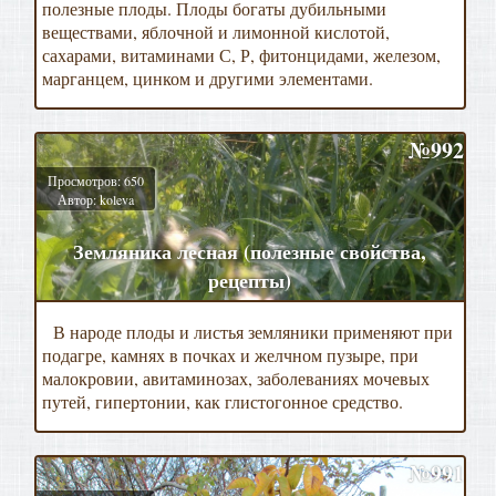
полезные плоды. Плоды богаты дубильными
веществами, яблочной и лимонной кислотой,
сахарами, витаминами С, Р, фитонцидами, железом,
марганцем, цинком и другими элементами.
№992
Просмотров: 650
Автор: koleva
Земляника лесная (полезные свойства,
рецепты)
В народе плоды и листья земляники применяют при
подагре, камнях в почках и желчном пузыре, при
малокровии, авитаминозах, заболеваниях мочевых
путей, гипертонии, как глистогонное средство.
№991