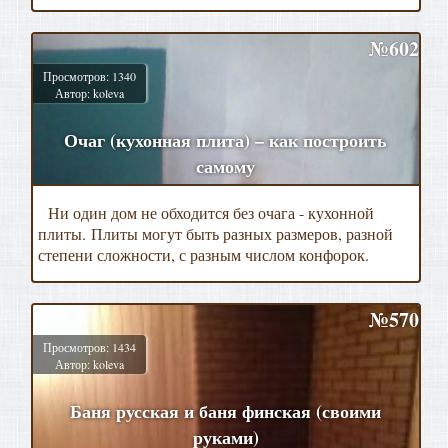
№602
Просмотров: 1340
Автор: koleva
Очаг (кухонная плита) – как построить
самому
Ни один дом не обходится без очага - кухонной
плиты. Плиты могут быть разных размеров, разной
степени сложности, с разным числом конфорок.
№570
Просмотров: 1434
Автор: koleva
Баня русская и баня финская (своими
руками)