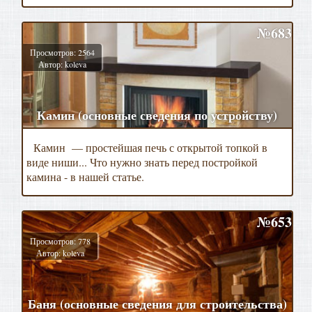
№683
Просмотров: 2564
Автор: koleva
Камин (основные сведения по устройству)
Камин — простейшая печь с открытой топкой в
виде ниши... Что нужно знать перед постройкой
камина - в нашей статье.
№653
Просмотров: 778
Автор: koleva
Баня (основные сведения для строительства)